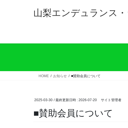
コ
ナ
ン
ビ
山梨エンデュランス・
テ
ゲ
ン
ー
ツ
シ
へ
ョ
ス
ン
キ
に
ッ
移
プ
動
HOME
お知らせ
■賛助会員について
2025-03-30
/ 最終更新日時 :
2026-07-20
サイト管理者
■賛助会員について