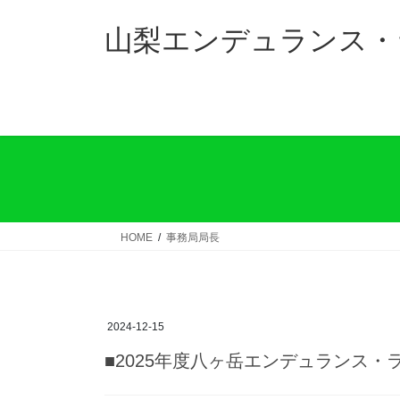
コ
ナ
ン
ビ
山梨エンデュランス・
テ
ゲ
ン
ー
ツ
シ
へ
ョ
ス
ン
キ
に
ッ
移
プ
動
HOME
事務局局長
2024-12-15
■2025年度八ヶ岳エンデュランス